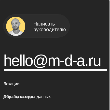
TG
INST
DZEN
8-800-30-100-97
Москва, Лубянский
проезд, 19 стр. 1
Moscow Digital Academy, 2023
ОГРНИП 314774619500372 /