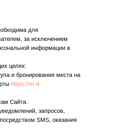
еобходима для
вателем, за исключением
ерсональной информации в
их целях:
тупа и бронирования места на
ерты
https://m-d-
сам Сайта.
уведомлений, запросов,
посредством SMS, оказания